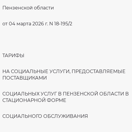
Против
Численность
коррупции
получателей
Пензенской области
социальных
услуг
Фотогалерея
Объем
Образовательная
от 04 марта 2026 г. N 18-195/2
предоставляемых
деятельность
социальных
услуг
Документация
Порядок
Оценка
и
качества
условия
оказания
предоставления
услуг
социальных
ТАРИФЫ
услуг.
Специальная
оценка
Перечень
условий
муниципальных
НА СОЦИАЛЬНЫЕ УСЛУГИ, ПРЕДОСТАВЛЯЕМЫЕ
труда
услуг
ПОСТАВЩИКАМИ
Лицензии
Количество
мест
Учредительные
в
документы
учреждении
СОЦИАЛЬНЫХ УСЛУГ В ПЕНЗЕНСКОЙ ОБЛАСТИ В
Попечительский
СТАЦИОНАРНОЙ ФОРМЕ
совет
Волонтерство
СОЦИАЛЬНОГО ОБСЛУЖИВАНИЯ
Внутренний
контроль
качества