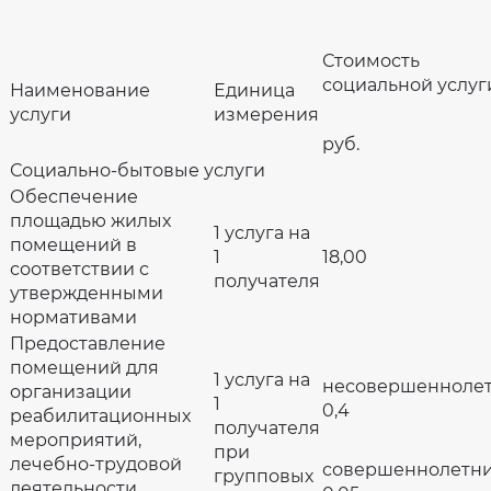
Профсоюзная
организация
Результаты
Стоимость
независимой
оценки
социальной услуг
Наименование
Единица
качества
на
услуги
измерения
сайте
bus.gov.ru
руб.
Социально-бытовые услуги
Обеспечение
площадью жилых
1 услуга на
помещений в
1
18,00
соответствии с
получателя
утвержденными
нормативами
Предоставление
помещений для
1 услуга на
несовершенноле
организации
1
0,4
реабилитационных
получателя
мероприятий,
при
лечебно-трудовой
совершеннолетн
групповых
деятельности,