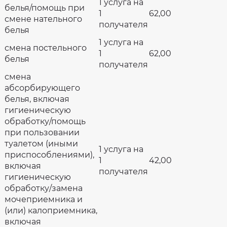
1 услуга на
белья/помощь при
1
62,00
смене нательного
получателя
белья
1 услуга на
смена постельного
1
62,00
белья
получателя
смена
абсорбирующего
белья, включая
гигиеническую
обработку/помощь
при пользовании
туалетом (иными
1 услуга на
приспособлениями),
1
42,00
включая
получателя
гигиеническую
обработку/замена
мочеприемника и
(или) калоприемника,
включая