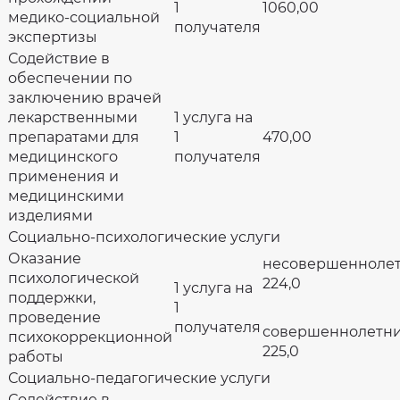
1
1060,00
медико-социальной
получателя
экспертизы
Содействие в
обеспечении по
заключению врачей
лекарственными
1 услуга на
препаратами для
1
470,00
медицинского
получателя
применения и
медицинскими
изделиями
Социально-психологические услуги
Оказание
несовершенноле
психологической
224,0
1 услуга на
поддержки,
1
проведение
получателя
совершеннолетн
психокоррекционной
225,0
работы
Социально-педагогические услуги
Содействие в