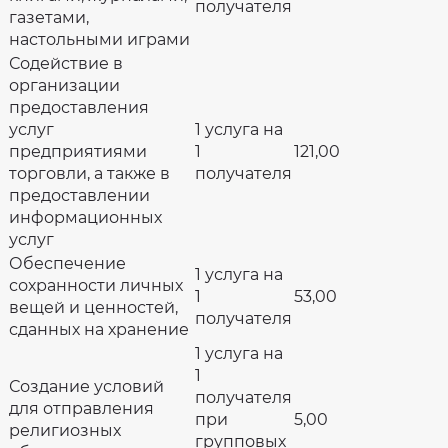
получателя
газетами,
настольными играми
Содействие в
организации
предоставления
услуг
1 услуга на
предприятиями
1
121,00
торговли, а также в
получателя
предоставлении
информационных
услуг
Обеспечение
1 услуга на
сохранности личных
1
53,00
вещей и ценностей,
получателя
сданных на хранение
1 услуга на
1
Создание условий
получателя
для отправления
при
5,00
религиозных
групповых