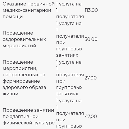
Оказание первичной
1 услуга на
медико-санитарной
1
113,00
помощи
получателя
1 услуга на
1
Проведение
получателя
оздоровительных
30,00
при
мероприятий
групповых
занятиях
Проведение
1 услуга на
мероприятий,
1
направленных на
получателя
27,00
формирование
при
здорового образа
групповых
жизни
занятиях
1 услуга на
1
Проведение занятий
получателя
по адаптивной
47,00
при
физической культуре
групповых