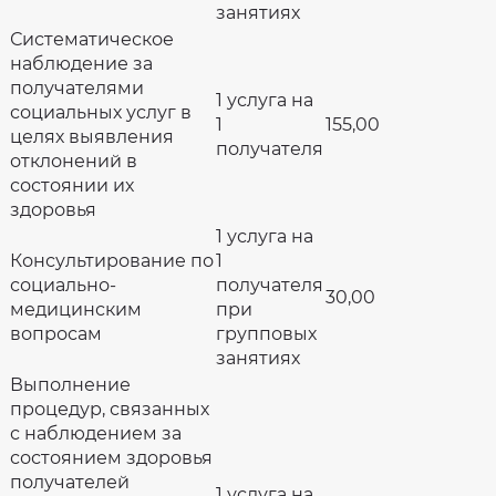
занятиях
Систематическое
наблюдение за
получателями
1 услуга на
социальных услуг в
1
155,00
целях выявления
получателя
отклонений в
состоянии их
здоровья
1 услуга на
Консультирование по
1
социально-
получателя
30,00
медицинским
при
вопросам
групповых
занятиях
Выполнение
процедур, связанных
с наблюдением за
состоянием здоровья
получателей
1 услуга на