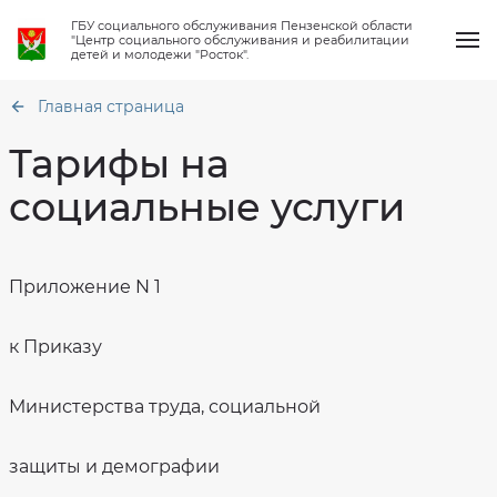
ГБУ социального обслуживания Пензенской области
"Центр социального обслуживания и реабилитации
детей и молодежи "Росток".
Главная страница
Тарифы на
социальные услуги
О нас
Общая
информация
Услуги
Приложение N 1
Структура
Акт
организации
профилактического
визита
Работа клубов
Материально
техническое
к Приказу
Тарифы
обеспечение
на
социальные
Новости
Финансово-
услуги
хозяйственная
Министерства труда, социальной
деятельность
Приказ
Вопрос-ответ
о
Сведения
стоимости
о
социальных
защиты и демографии
проверках
услуг
Контакты