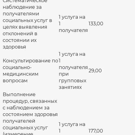
Систематическое
наблюдение за
получателями
1 услуга на
социальных услуг в
1
133,00
целях выявления
получателя
отклонений в
состоянии их
здоровья
1 услуга на
Консультирование по
1
социально-
получателя
29,00
медицинским
при
вопросам
групповых
занятиях
Выполнение
процедур, связанных
с наблюдением за
состоянием здоровья
получателей
1 услуга на
социальных услуг
1
177,00
(измерение