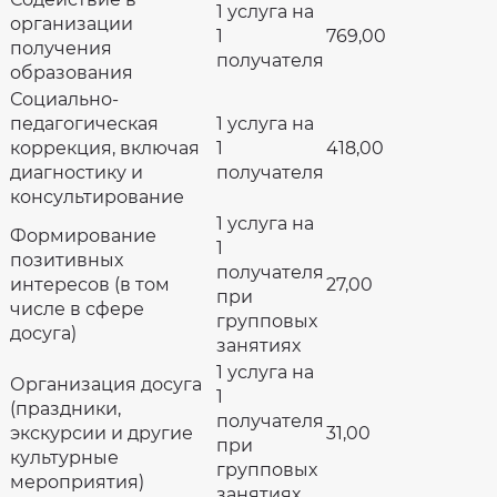
1 услуга на
организации
1
769,00
получения
получателя
образования
Социально-
педагогическая
1 услуга на
коррекция, включая
1
418,00
диагностику и
получателя
консультирование
1 услуга на
Формирование
1
позитивных
получателя
интересов (в том
27,00
при
числе в сфере
групповых
досуга)
занятиях
1 услуга на
Организация досуга
1
(праздники,
получателя
экскурсии и другие
31,00
при
культурные
групповых
мероприятия)
занятиях