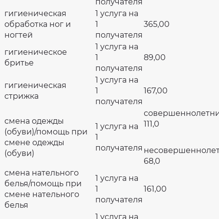
получателя
гигиеническая
1 услуга на
обработка ног и
1
365,00
ногтей
получателя
1 услуга на
гигиеническое
1
89,00
бритье
получателя
1 услуга на
гигиеническая
1
167,00
стрижка
получателя
совершеннолетн
смена одежды
111,0
1 услуга на
(обуви)/помощь при
1
смене одежды
получателя
несовершенноле
(обуви)
68,0
смена нательного
1 услуга на
белья/помощь при
1
161,00
смене нательного
получателя
белья
1 услуга на