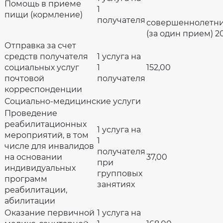
Помощь в приеме
1
пищи (кормление)
получателя
совершеннолетн
(за один прием) 2
Отправка за счет
средств получателя
1 услуга на
социальных услуг
1
152,00
почтовой
получателя
корреспонденции
Социально-медицинские услуги
Проведение
реабилитационных
1 услуга на
мероприятий, в том
1
числе для инвалидов
получателя
на основании
37,00
при
индивидуальных
групповых
программ
занятиях
реабилитации,
абилитации
Оказание первичной
1 услуга на