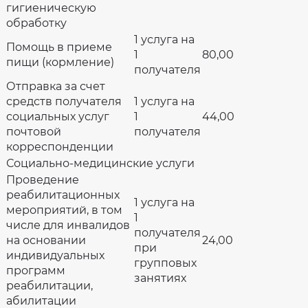
гигиеническую
обработку
1 услуга на
Помощь в приеме
1
80,00
пищи (кормление)
получателя
Отправка за счет
средств получателя
1 услуга на
социальных услуг
1
44,00
почтовой
получателя
корреспонденции
Социально-медицинские услуги
Проведение
реабилитационных
1 услуга на
мероприятий, в том
1
числе для инвалидов
получателя
на основании
24,00
при
индивидуальных
групповых
программ
занятиях
реабилитации,
абилитации