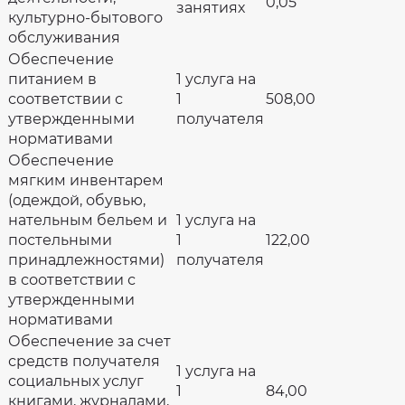
0,05
занятиях
культурно-бытового
обслуживания
Обеспечение
питанием в
1 услуга на
соответствии с
1
508,00
утвержденными
получателя
нормативами
Обеспечение
мягким инвентарем
(одеждой, обувью,
нательным бельем и
1 услуга на
постельными
1
122,00
принадлежностями)
получателя
в соответствии с
утвержденными
нормативами
Обеспечение за счет
средств получателя
1 услуга на
социальных услуг
1
84,00
книгами, журналами,