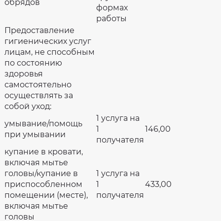
обрядов
формах
работы
Предоставление
гигиенических услуг
лицам, не способным
по состоянию
здоровья
самостоятельно
осуществлять за
собой уход:
1 услуга на
умывание/помощь
1
146,00
при умывании
получателя
купание в кровати,
включая мытье
головы/купание в
1 услуга на
приспособленном
1
433,00
помещении (месте),
получателя
включая мытье
головы