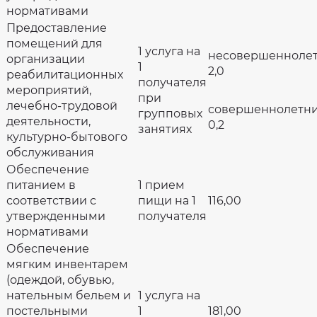
нормативами
Предоставление
помещений для
1 услуга на
несовершенноле
организации
1
2,0
реабилитационных
получателя
мероприятий,
при
лечебно-трудовой
совершеннолетн
групповых
деятельности,
0,2
занятиях
культурно-бытового
обслуживания
Обеспечение
питанием в
1 прием
соответствии с
пищи на 1
116,00
утвержденными
получателя
нормативами
Обеспечение
мягким инвентарем
(одеждой, обувью,
нательным бельем и
1 услуга на
постельными
1
181,00