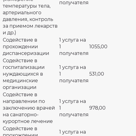
получателя
температуры тела,
артериального
давления, контроль
за приемом лекарств
и др.)
Содействие в
1 услуга на
прохождении
1
1055,00
диспансеризации
получателя
Содействие в
госпитализации
1 услуга на
нуждающихся в
1
531,00
медицинские
получателя
организации
Содействие в
направлении по
1 услуга на
заключению врачей
1
978,00
на санаторно-
получателя
курортное лечение
Содействие в
1 услуга на
прохождении