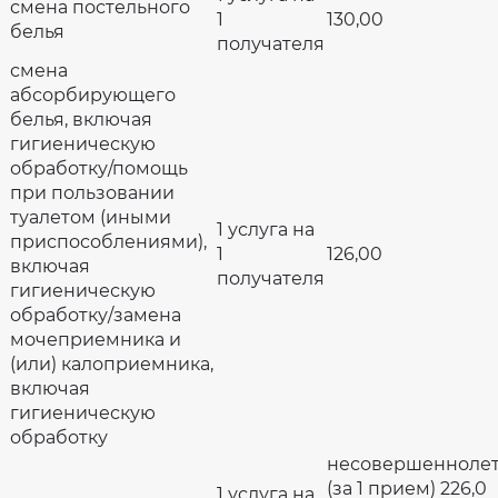
смена постельного
1
130,00
белья
получателя
смена
абсорбирующего
белья, включая
гигиеническую
обработку/помощь
при пользовании
туалетом (иными
1 услуга на
приспособлениями),
1
126,00
включая
получателя
гигиеническую
обработку/замена
мочеприемника и
(или) калоприемника,
включая
гигиеническую
обработку
несовершенноле
(за 1 прием) 226,0
1 услуга на