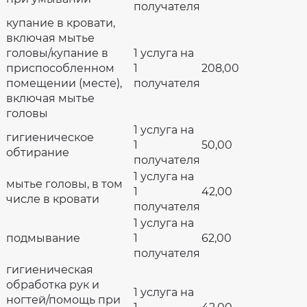
получателя
купание в кровати,
включая мытье
головы/купание в
1 услуга на
приспособленном
1
208,00
помещении (месте),
получателя
включая мытье
головы
1 услуга на
гигиеническое
1
50,00
обтирание
получателя
1 услуга на
мытье головы, в том
1
42,00
числе в кровати
получателя
1 услуга на
подмывание
1
62,00
получателя
гигиеническая
обработка рук и
1 услуга на
ногтей/помощь при