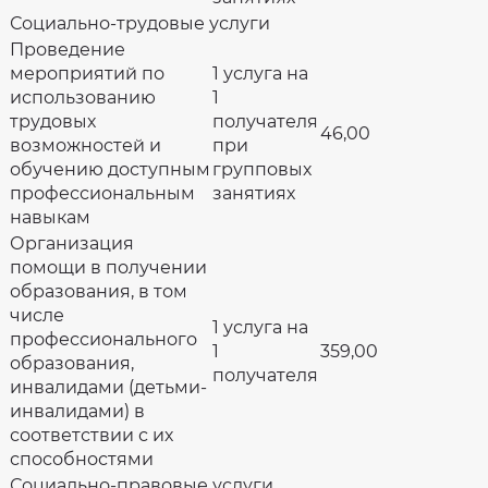
Социально-трудовые услуги
Проведение
мероприятий по
1 услуга на
использованию
1
трудовых
получателя
46,00
возможностей и
при
обучению доступным
групповых
профессиональным
занятиях
навыкам
Организация
помощи в получении
образования, в том
числе
1 услуга на
профессионального
1
359,00
образования,
получателя
инвалидами (детьми-
инвалидами) в
соответствии с их
способностями
Социально-правовые услуги