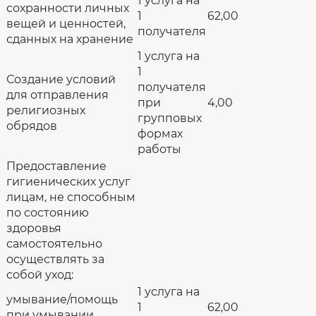
1 услуга на
сохранности личных
1
62,00
вещей и ценностей,
получателя
сданных на хранение
1 услуга на
1
Создание условий
получателя
для отправления
при
4,00
религиозных
групповых
обрядов
формах
работы
Предоставление
гигиенических услуг
лицам, не способным
по состоянию
здоровья
самостоятельно
осуществлять за
собой уход:
1 услуга на
умывание/помощь
1
62,00
при умывании