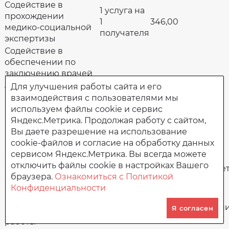
Содействие в
1 услуга на
прохождении
1
346,00
медико-социальной
получателя
экспертизы
Содействие в
обеспечении по
заключению врачей
лекарственными
1 услуга на
Для улучшения работы сайта и его
препаратами для
1
170,00
взаимодействия с пользователями мы
медицинского
получателя
используем файлы cookie и сервис
применения и
Яндекс.Метрика. Продолжая работу с сайтом,
медицинскими
Вы даете разрешение на использование
изделиями
cookie-файлов и согласие на обработку данных
Социально-психологические услуги
сервисом Яндекс.Метрика. Вы всегда можете
Оказание
отключить файлы cookie в настройках Вашего
несовершенноле
психологической
браузера.
Ознакомиться с Политикой
222,0
1 услуга на
поддержки,
Конфиденциальности
1
проведение
получателя
совершеннолетн
Я согласен
психокоррекционной
203,0
работы