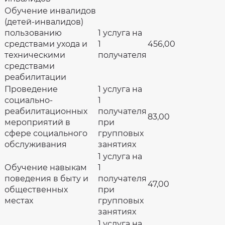
Обучение инвалидов
(детей-инвалидов)
пользованию
1 услуга на
средствами ухода и
1
456,00
техническими
получателя
средствами
реабилитации
Проведение
1 услуга на
социально-
1
реабилитационных
получателя
83,00
мероприятий в
при
сфере социального
групповых
обслуживания
занятиях
1 услуга на
Обучение навыкам
1
поведения в быту и
получателя
47,00
общественных
при
местах
групповых
занятиях
1 услуга на