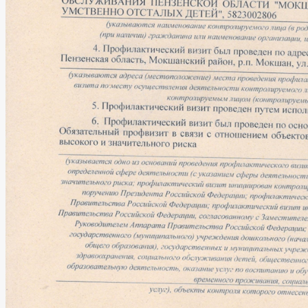
Профсоюзная
организация
Результаты
независимой
оценки
качества
на
сайте
bus.gov.ru