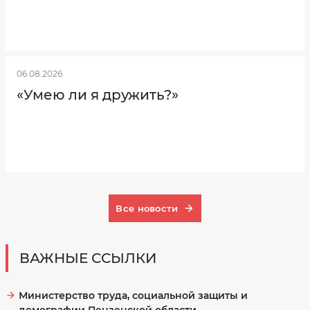
Профсоюзная
организация
Результаты
независимой
оценки
качества
на
06.08.2026
сайте
bus.gov.ru
«Умею ли я дружить?»
Все новости
ВАЖНЫЕ ССЫЛКИ
Министерство труда, социальной защиты и