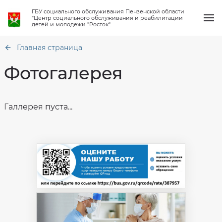
ГБУ социального обслуживания Пензенской области
"Центр социального обслуживания и реабилитации
детей и молодежи "Росток".
Главная страница
Фотогалерея
О нас
Галлерея пуста...
Общая
информация
Услуги
Структура
Акт
организации
профилактического
визита
Работа клубов
Материально
техническое
Тарифы
обеспечение
на
социальные
Новости
Финансово-
услуги
хозяйственная
деятельность
Приказ
Вопрос-ответ
о
Сведения
стоимости
о
социальных
проверках
услуг
Контакты