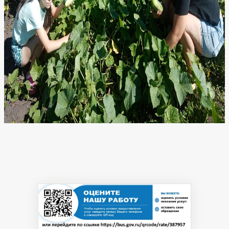
Профсоюзная
организация
Результаты
независимой
оценки
качества
на
сайте
bus.gov.ru