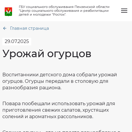
ГБУ социального обслуживания Пензенской области
"Центр социального обслуживания и реабилитации
детей и молодежи "Росток".
Главная страница
29.07.2025
Урожай огурцов
О нас
Общая
информация
Услуги
Воспитанники детского дома собрали урожай
Структура
Акт
организации
огурцов. Огурцы передали в столовую для
профилактического
визита
Работа клубов
разнообразия рациона.
Материально
техническое
Тарифы
обеспечение
на
социальные
Новости
Финансово-
Повара пообещали использовать урожай для
услуги
хозяйственная
приготовления свежих салатов, хрустящих
деятельность
Приказ
Вопрос-ответ
о
солений и ароматных рассольников.
Сведения
стоимости
о
социальных
проверках
услуг
Контакты