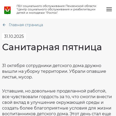
ГБУ социального обслуживания Пензенской области
"Центр социального обслуживания и реабилитации
детей и молодежи "Росток".
Главная страница
31.10.2025
Санитарная пятница
О нас
Общая
информация
Услуги
31 октября сотрудники детского дома дружно
Структура
Акт
организации
вышли на уборку территории. Убрали опавшие
профилактического
визита
Работа клубов
листья, мусор.
Материально
техническое
Тарифы
обеспечение
на
социальные
Новости
Финансово-
Уставшие, но довольные проделанной работой,
услуги
хозяйственная
все чувствовали гордость за то, что смогли внести
деятельность
Приказ
Вопрос-ответ
о
свой вклад в улучшение окружающей среды и
Сведения
стоимости
о
социальных
создать более благоприятные условия для жизни
проверках
услуг
Контакты
воспитанников детского дома. Этот день стал еще