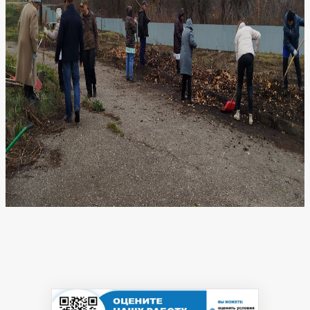
Профсоюзная
организация
Результаты
независимой
оценки
качества
на
сайте
bus.gov.ru