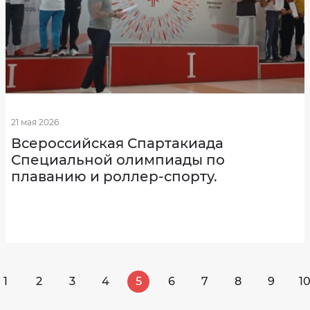
21 мая 2026
Всероссийская Спартакиада
Специальной олимпиады по
плаванию и роллер-спорту.
1
2
3
4
5
6
7
8
9
1