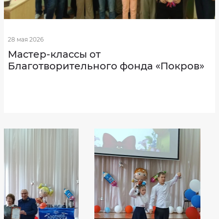
Профсоюзная
организация
Результаты
независимой
оценки
28 мая 2026
качества
на
Мастер-классы от
сайте
bus.gov.ru
Благотворительного фонда «Покров»