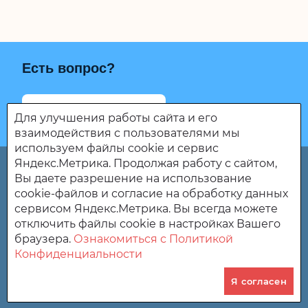
Есть вопрос?
Написать о проблеме
Для улучшения работы сайта и его
взаимодействия с пользователями мы
используем файлы cookie и сервис
Яндекс.Метрика. Продолжая работу с сайтом,
ГБУ СО ПО "Центр социального обслуживания и
Вы даете разрешение на использование
реабилитации детей и молодежи "Росток".
cookie-файлов и согласие на обработку данных
сервисом Яндекс.Метрика. Вы всегда можете
442370, Пензенская область Мокшанский район р.п.
отключить файлы cookie в настройках Вашего
Мокшан, ул. Милосердия дом 1.
браузера.
Ознакомиться с Политикой
Конфиденциальности
8-84150-2-71-72
Я согласен